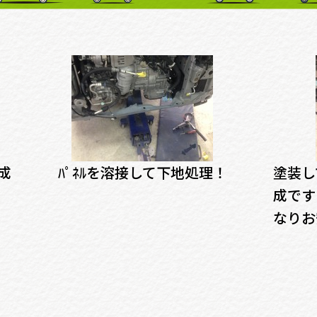
成
ﾊﾟﾈﾙを溶接して下地処理！
塗装し
成です
なりお