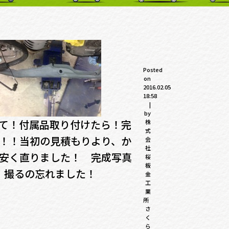
Posted
on
2016.02.05
18:58
|
by
て！付属品取り付けたら！完
株
式
！！当初の見積もりより、か
会
社
安く直りました！ 完成写真
桜
板
撮るの忘れました！
金
工
業
所
さ
く
ら