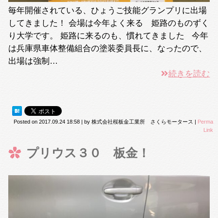
毎年開催されている、ひょうご技能グランプリに出場
してきました！ 会場は今年よく来る 姫路のものずく
り大学です。 姫路に来るのも、慣れてきました 今年
は兵庫県車体整備組合の塗装委員長に、なったので、
出場は強制…
続きを読む
Posted on
2017.09.24 18:58
|
by
株式会社桜板金工業所 さくらモータース
|
Perma
Link
プリウス３０ 板金！