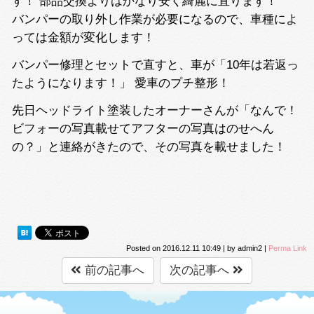
す！ 部品交換よりはかなり安く綺麗に直ります！
バンパーの取り外し作業が必要になるので、車種によ
っては金額が変化します！
バンパー修理とセットで直すと、車が「10年は若返っ
たようになります！」 愛車のプチ整形！
先日ヘッドライト塗装したオーナーさんが「なんで！
ビフォーの写真載せてアフターの写真はのせへん
の？」と連絡がきたので、その写真を載せました！
Posted on
2016.12.11 10:49
|
by
admin2
|
Perma Link
前の記事へ
次の記事へ